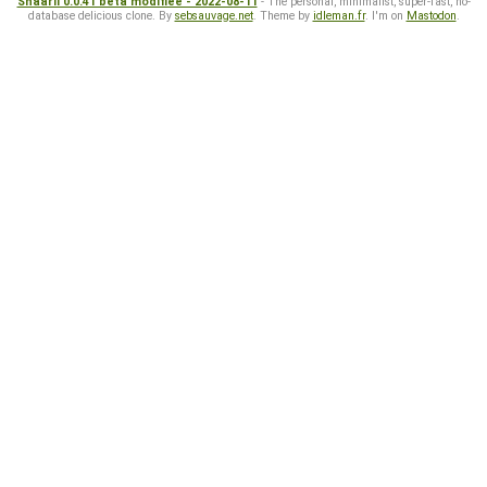
Shaarli 0.0.41 beta modifiée - 2022-08-11
- The personal, minimalist, super-fast, no-
database delicious clone. By
sebsauvage.net
. Theme by
idleman.fr
. I'm on
Mastodon
.