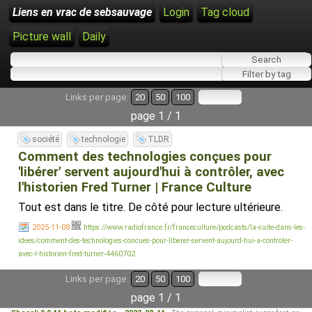
Liens en vrac de sebsauvage
Login
Tag cloud
Picture wall
Daily
Links per page:
20
50
100
page 1 / 1
société
technologie
TLDR
Comment des technologies conçues pour
'libérer' servent aujourd'hui à contrôler, avec
l'historien Fred Turner | France Culture
Tout est dans le titre. De côté pour lecture ultérieure.
2025-11-08
https://www.radiofrance.fr/franceculture/podcasts/la-suite-dans-les-
idees/comment-des-technologies-concues-pour-liberer-servent-aujourd-hui-a-controler-
avec-l-historien-fred-turner-4460702
Links per page:
20
50
100
page 1 / 1