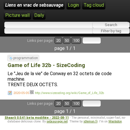
Liens en vrac de sebsauvage
Login
Tag cloud
Picture wall
Daily
Links per page:
20
50
100
page 1 / 1
programmation
Game of Life 32b - SizeCoding
Le "Jeu de la vie" de Conway en 32 octets de code
machine.
TRENTE DEUX OCTETS.
2020-05-05
http://www.sizecoding.org/wiki/Game_of_Life_32b
Links per page:
20
50
100
page 1 / 1
Shaarli 0.0.41 beta modifiée - 2022-08-11
- The personal, minimalist, super-fast, no-
database delicious clone. By
sebsauvage.net
. Theme by
idleman.fr
. I'm on
Mastodon
.