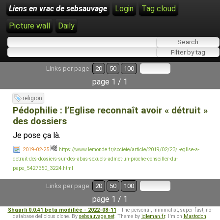
Liens en vrac de sebsauvage
Login
Tag cloud
Picture wall
Daily
Links per page:
20
50
100
page 1 / 1
religion
Pédophilie : l’Eglise reconnaît avoir « détruit »
des dossiers
Je pose ça là.
2019-02-25
https://www.lemonde.fr/societe/article/2019/02/23/l-eglise-a-
detruit-des-dossiers-sur-des-abus-sexuels-admet-un-proche-conseiller-du-
pape_5427350_3224.html
Links per page:
20
50
100
page 1 / 1
Shaarli 0.0.41 beta modifiée - 2022-08-11
- The personal, minimalist, super-fast, no-
database delicious clone. By
sebsauvage.net
. Theme by
idleman.fr
. I'm on
Mastodon
.