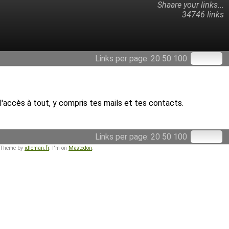
Shaare your links...
34746 links
Links per page:
20
50
100
l'accès à tout, y compris tes mails et tes contacts.
Links per page:
20
50
100
 Theme by
idleman.fr
. I'm on
Mastodon
.