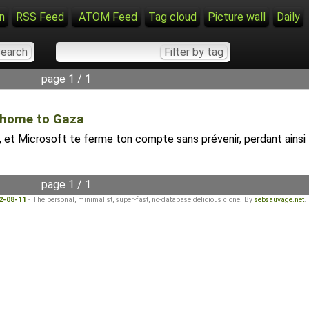
n
RSS Feed
ATOM Feed
Tag cloud
Picture wall
Daily
page 1 / 1
d home to Gaza
 et Microsoft te ferme ton compte sans prévenir, perdant ainsi 
page 1 / 1
22-08-11
- The personal, minimalist, super-fast, no-database delicious clone. By
sebsauvage.net
.