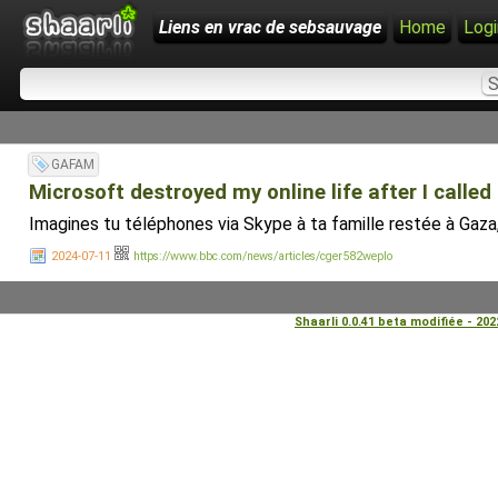
Liens en vrac de sebsauvage
Home
Logi
GAFAM
Microsoft destroyed my online life after I calle
Imagines tu téléphones via Skype à ta famille restée à Gaza,
2024-07-11
https://www.bbc.com/news/articles/cger582weplo
Shaarli 0.0.41 beta modifiée - 20