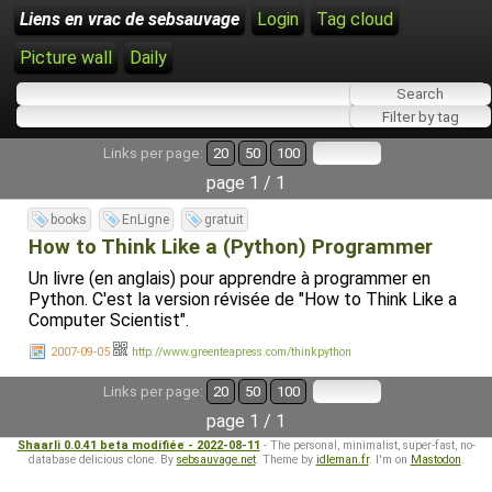
Liens en vrac de sebsauvage
Login
Tag cloud
Picture wall
Daily
Links per page:
20
50
100
page 1 / 1
books
EnLigne
gratuit
How to Think Like a (Python) Programmer
Un livre (en anglais) pour apprendre à programmer en
Python. C'est la version révisée de "How to Think Like a
Computer Scientist".
2007-09-05
http://www.greenteapress.com/thinkpython
Links per page:
20
50
100
page 1 / 1
Shaarli 0.0.41 beta modifiée - 2022-08-11
- The personal, minimalist, super-fast, no-
database delicious clone. By
sebsauvage.net
. Theme by
idleman.fr
. I'm on
Mastodon
.