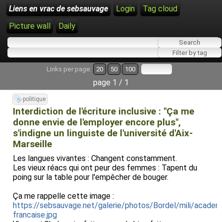
Liens en vrac de sebsauvage
Login
Tag cloud
Picture wall
Daily
Links per page:
20
50
100
page 1 / 1
politique
Interdiction de l'écriture inclusive : "Ça me
donne envie de l'employer encore plus",
s'indigne un linguiste de l'université d'Aix-
Marseille
Les langues vivantes : Changent constamment.
Les vieux réacs qui ont peur des femmes : Tapent du
poing sur la table pour l'empêcher de bouger.
Ça me rappelle cette image :
https://sebsauvage.net/galerie/photos/Bordel/mili/academ
francaise.jpg