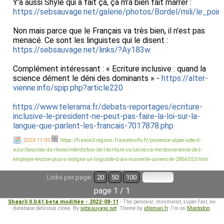
Y'a aussi Shyle qui a fait ça, ça m'a bien fait marrer :
https://sebsauvage.net/galerie/photos/Bordel/mili/le_poi
Non mais parce que le Français va très bien, il n'est pas
menacé. Ce sont les linguistes qui le disent :
https://sebsauvage.net/links/?Ay183w
Complément intéressant : « Ecriture inclusive : quand la
science dément le déni des dominants » -
https://alter-
vienne.info/spip.php?article220
https://www.telerama.fr/debats-reportages/ecriture-
inclusive-le-president-ne-peut-pas-faire-la-loi-sur-la-
langue-que-parlent-les-francais-7017878.php
2023-11-05
https://france3-regions.francetvinfo.fr/provence-alpes-cote-d-
azur/bouches-du-rhone/interdiction-de-l-ecriture-inclusive-ca-me-donne-envie-de-l-
employer-encore-plus-s-indigne-un-linguiste-d-aix-marseille-universite-2866553.html
Links per page:
20
50
100
page 1 / 1
Shaarli 0.0.41 beta modifiée - 2022-08-11
- The personal, minimalist, super-fast, no-
database delicious clone. By
sebsauvage.net
. Theme by
idleman.fr
. I'm on
Mastodon
.