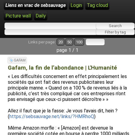
Liens en vrac de sebsauvage
Login
Tag cloud
Picture wall
Daily
Links per page:
20
50
100
page 1 / 1
GAFAM
Gafam, la fin de l’abondance | L'Humanité
« Les difficultés con­cernent en effet principalement les
sociétés qui ont fait des revenus publicitaires leur
principale manne. « Quand on a 100 % de revenus liés à la
publicité, c’est très compliqué car ces entreprises n’ont
pas envisagé que ceux-ci puissent décroître » »
Allez il faut que je la fasse: Je vous l'avais dit, hein ?
(
https://sebsauvage.net/links/?HMRhoQ
)
Même Amazon morfle : « [Amazon] est devenue la
première société cotée en bourse à perdre 1000 milliards