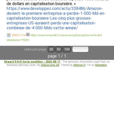
de dollars en capitalisation boursière. »
https://www.developpez.com/actu/338486/Amazon-
devient-la-premiere-entreprise-a-perdre-1-000-Md-en-
capitalisation-boursiere-Les-cinq-plus-grosses-
entreprises-US-auraient-perdu-une-capitalisation-
combinee-de-4-000-Mds-cette-annee/
2022-11-14
https://www.humanite.fr/social-eco/gafam/gafam-la-fin-de-l-
abondance-770351
Links per page:
20
50
100
page 1 / 1
Shaarli 0.0.41 beta modifiée - 2022-08-11
- The personal, minimalist, super-fast, no-
database delicious clone. By
sebsauvage.net
. Theme by
idleman.fr
. I'm on
Mastodon
.