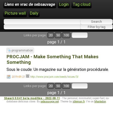
Liens en vrac de sebsauvage
Login
Tag cloud
Picture wall
Daily
Links per page:
20
50
100
page 1 / 1
programmation
PROCJAM - Make Something That Makes
Something
Sous le coude: Un magazine sur la génération procédurale.
2019-01-21
http://www.procjam.com/seeds/issues/3/
Links per page:
20
50
100
page 1 / 1
Shaarli 0.0.41 beta modifiée - 2022-08-11
- The personal, minimalist, super-fast, no-
database delicious clone. By
sebsauvage.net
. Theme by
idleman.fr
. I'm on
Mastodon
.