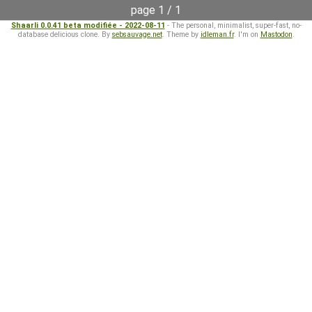
page 1 / 1
Shaarli 0.0.41 beta modifiée - 2022-08-11
- The personal, minimalist, super-fast, no-
database delicious clone. By
sebsauvage.net
. Theme by
idleman.fr
. I'm on
Mastodon
.