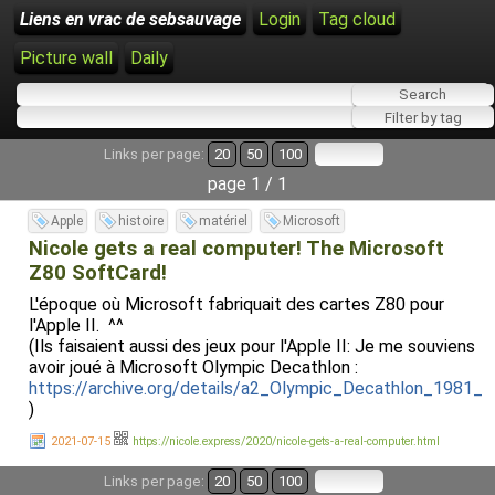
Liens en vrac de sebsauvage
Login
Tag cloud
Picture wall
Daily
Links per page:
20
50
100
page 1 / 1
Apple
histoire
matériel
Microsoft
Nicole gets a real computer! The Microsoft
Z80 SoftCard!
L'époque où Microsoft fabriquait des cartes Z80 pour
l'Apple II. ^^
(Ils faisaient aussi des jeux pour l'Apple II: Je me souviens
avoir joué à Microsoft Olympic Decathlon :
https://archive.org/details/a2_Olympic_Decathlon_1981_
)
2021-07-15
https://nicole.express/2020/nicole-gets-a-real-computer.html
Links per page:
20
50
100