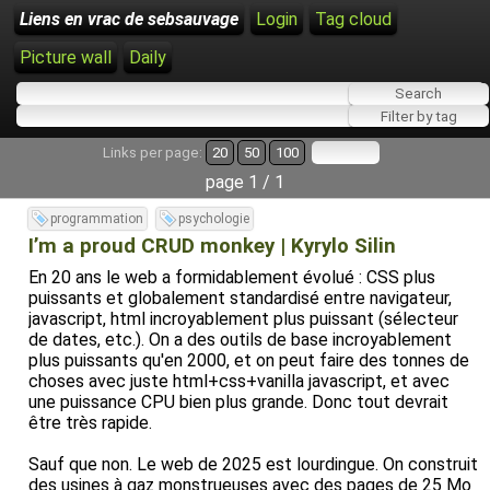
Liens en vrac de sebsauvage
Login
Tag cloud
Picture wall
Daily
Links per page:
20
50
100
page 1 / 1
programmation
psychologie
I’m a proud CRUD monkey | Kyrylo Silin
En 20 ans le web a formidablement évolué : CSS plus
puissants et globalement standardisé entre navigateur,
javascript, html incroyablement plus puissant (sélecteur
de dates, etc.). On a des outils de base incroyablement
plus puissants qu'en 2000, et on peut faire des tonnes de
choses avec juste html+css+vanilla javascript, et avec
une puissance CPU bien plus grande. Donc tout devrait
être très rapide.
Sauf que non. Le web de 2025 est lourdingue. On construit
des usines à gaz monstrueuses avec des pages de 25 Mo