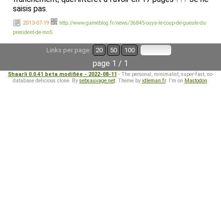
saisis pas.
2013-07-19
http://www.gameblog.fr/news/36845-ouya-le-coup-de-gueule-du-
president-de-mo5
Links per page:
20
50
100
page 1 / 1
Shaarli 0.0.41 beta modifiée - 2022-08-11
- The personal, minimalist, super-fast, no-
database delicious clone. By
sebsauvage.net
. Theme by
idleman.fr
. I'm on
Mastodon
.