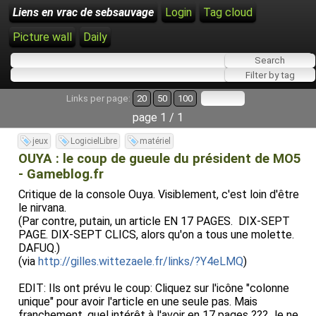
Liens en vrac de sebsauvage
Login
Tag cloud
Picture wall
Daily
Links per page:
20
50
100
page 1 / 1
jeux
LogicielLibre
matériel
OUYA : le coup de gueule du président de MO5
- Gameblog.fr
Critique de la console Ouya. Visiblement, c'est loin d'être
le nirvana.
(Par contre, putain, un article EN 17 PAGES. DIX-SEPT
PAGE. DIX-SEPT CLICS, alors qu'on a tous une molette.
DAFUQ.)
(via
http://gilles.wittezaele.fr/links/?Y4eLMQ
)
EDIT: Ils ont prévu le coup: Cliquez sur l'icône "colonne
unique" pour avoir l'article en une seule pas. Mais
franchement, quel intérêt à l'avoir en 17 pages ??? Je ne