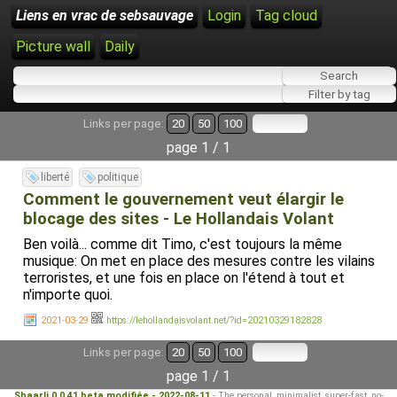
Liens en vrac de sebsauvage
Login
Tag cloud
Picture wall
Daily
Links per page:
20
50
100
page 1 / 1
liberté
politique
Comment le gouvernement veut élargir le
blocage des sites - Le Hollandais Volant
Ben voilà... comme dit Timo, c'est toujours la même
musique: On met en place des mesures contre les vilains
terroristes, et une fois en place on l'étend à tout et
n'importe quoi.
2021-03-29
https://lehollandaisvolant.net/?id=20210329182828
Links per page:
20
50
100
page 1 / 1
Shaarli 0.0.41 beta modifiée - 2022-08-11
- The personal, minimalist, super-fast, no-