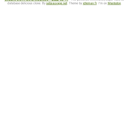
database delicious clone. By
sebsauvage.net
. Theme by
idleman.fr
. I'm on
Mastodon
.