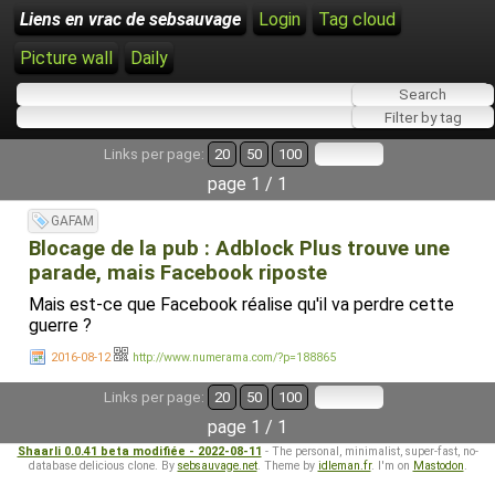
Liens en vrac de sebsauvage
Login
Tag cloud
Picture wall
Daily
Links per page:
20
50
100
page 1 / 1
GAFAM
Blocage de la pub : Adblock Plus trouve une
parade, mais Facebook riposte
Mais est-ce que Facebook réalise qu'il va perdre cette
guerre ?
2016-08-12
http://www.numerama.com/?p=188865
Links per page:
20
50
100
page 1 / 1
Shaarli 0.0.41 beta modifiée - 2022-08-11
- The personal, minimalist, super-fast, no-
database delicious clone. By
sebsauvage.net
. Theme by
idleman.fr
. I'm on
Mastodon
.