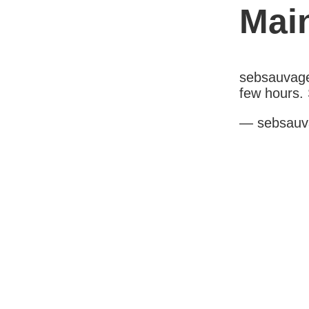
Mai
sebsauvage.
few hours. 
— sebsauv