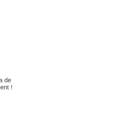
a de
ent !