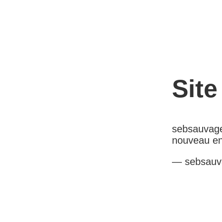
Sit
sebsauvage
nouveau en
— sebsauv