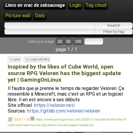
Liens en vrac de sebsauvage
Login
Tag cloud
Picture wall
Daily
Links per page:
20
50
100
page 1 / 1
jeux
LogicielLibre
Inspired by the likes of Cube World, open
source RPG Veloren has the biggest update
yet | GamingOnLinux
Il faudra que je prenne le temps de regarder Veloren. Ça
ressemble à Minecraft, mais c'est un RPG et un logiciel
libre. Il en est encore à ses débuts.
Site officiel:
https://veloren.net/
Sources:
https://gitlab.com/veloren/veloren
2020-11-30
https://www.gamingonlinux.com/2020/11/inspired-by-the-likes-of-
cube-world-open-source-rpg-veloren-has-the-biggest-update-yet