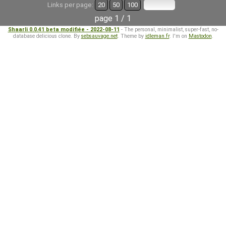
Links per page:
20
50
100
page 1 / 1
Shaarli 0.0.41 beta modifiée - 2022-08-11
- The personal, minimalist, super-fast, no-
database delicious clone. By
sebsauvage.net
. Theme by
idleman.fr
. I'm on
Mastodon
.