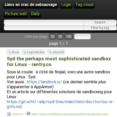
Liens en vrac de sebsauvage
Login
Tag cloud
Picture wall
Daily
Links per page:
20
50
100
page 1 / 1
linux
LogicielLibre
sécurité
Syd the perhaps most sophisticated sandbox
for Linux - rentry.co
Sous le coude : à côté de firejail, voici une autre sandbox
pour Linux : Syd.
Voir aussi :
https://landlock.io/
(ce dernier semble plus
s'apparenter à AppArmor)
Et un article sur différentes solutions de sandboxing pour
Linux :
https://git.sr.ht/~alip/syd/tree/main/item/doc/toctou-or-
gtfo.md
2024-07-17
https://rentry.co/DSRsecuritycoursepart2#syd-the-perhaps-most-