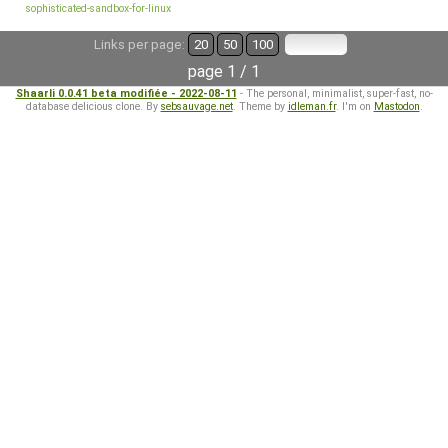
sophisticated-sandbox-for-linux
Links per page:
20
50
100
page 1 / 1
Shaarli 0.0.41 beta modifiée - 2022-08-11
- The personal, minimalist, super-fast, no-
database delicious clone. By
sebsauvage.net
. Theme by
idleman.fr
. I'm on
Mastodon
.