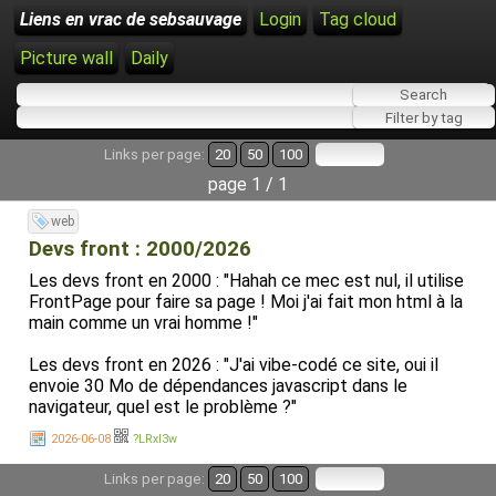
Liens en vrac de sebsauvage
Login
Tag cloud
Picture wall
Daily
Links per page:
20
50
100
page 1 / 1
web
Devs front : 2000/2026
Les devs front en 2000 : "Hahah ce mec est nul, il utilise
FrontPage pour faire sa page ! Moi j'ai fait mon html à la
main comme un vrai homme !"
Les devs front en 2026 : "J'ai vibe-codé ce site, oui il
envoie 30 Mo de dépendances javascript dans le
navigateur, quel est le problème ?"
2026-06-08
?LRxI3w
Links per page:
20
50
100