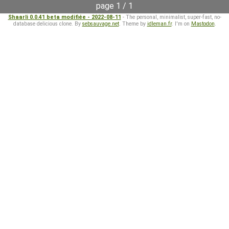
page 1 / 1
Shaarli 0.0.41 beta modifiée - 2022-08-11
- The personal, minimalist, super-fast, no-
database delicious clone. By
sebsauvage.net
. Theme by
idleman.fr
. I'm on
Mastodon
.