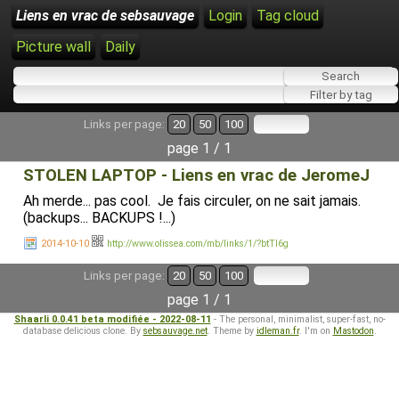
Liens en vrac de sebsauvage
Login
Tag cloud
Picture wall
Daily
Links per page:
20
50
100
page 1 / 1
STOLEN LAPTOP - Liens en vrac de JeromeJ
Ah merde... pas cool. Je fais circuler, on ne sait jamais.
(backups... BACKUPS !...)
2014-10-10
http://www.olissea.com/mb/links/1/?btTl6g
Links per page:
20
50
100
page 1 / 1
Shaarli 0.0.41 beta modifiée - 2022-08-11
- The personal, minimalist, super-fast, no-
database delicious clone. By
sebsauvage.net
. Theme by
idleman.fr
. I'm on
Mastodon
.