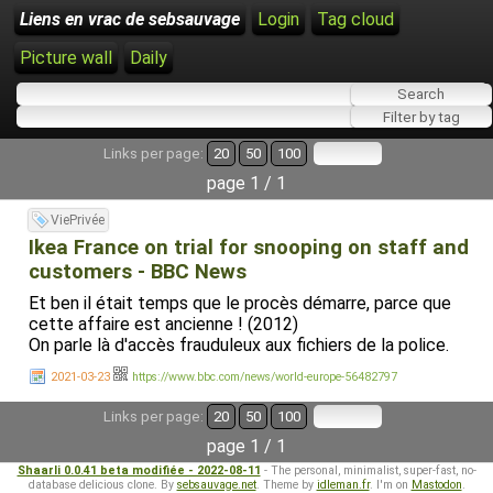
Liens en vrac de sebsauvage
Login
Tag cloud
Picture wall
Daily
Links per page:
20
50
100
page 1 / 1
ViePrivée
Ikea France on trial for snooping on staff and
customers - BBC News
Et ben il était temps que le procès démarre, parce que
cette affaire est ancienne ! (2012)
On parle là d'accès frauduleux aux fichiers de la police.
2021-03-23
https://www.bbc.com/news/world-europe-56482797
Links per page:
20
50
100
page 1 / 1
Shaarli 0.0.41 beta modifiée - 2022-08-11
- The personal, minimalist, super-fast, no-
database delicious clone. By
sebsauvage.net
. Theme by
idleman.fr
. I'm on
Mastodon
.