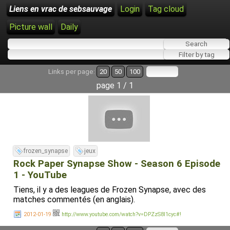
Liens en vrac de sebsauvage
Login
Tag cloud
Picture wall
Daily
Links per page:
20
50
100
page 1 / 1
frozen_synapse
jeux
Rock Paper Synapse Show - Season 6 Episode
1 - YouTube
Tiens, il y a des leagues de Frozen Synapse, avec des
matches commentés (en anglais).
2012-01-19
http://www.youtube.com/watch?v=DPZzS8I1cyc#!