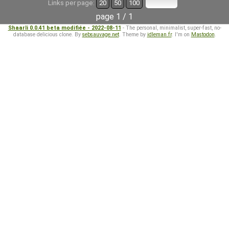
Links per page:
20
50
100
page 1 / 1
Shaarli 0.0.41 beta modifiée - 2022-08-11
- The personal, minimalist, super-fast, no-
database delicious clone. By
sebsauvage.net
. Theme by
idleman.fr
. I'm on
Mastodon
.