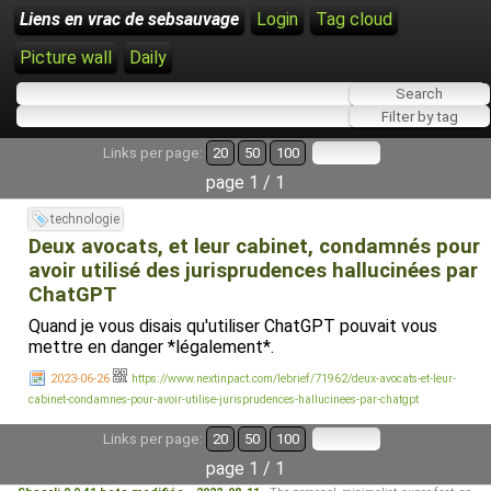
Liens en vrac de sebsauvage
Login
Tag cloud
Picture wall
Daily
Links per page:
20
50
100
page 1 / 1
technologie
Deux avocats, et leur cabinet, condamnés pour
avoir utilisé des jurisprudences hallucinées par
ChatGPT
Quand je vous disais qu'utiliser ChatGPT pouvait vous
mettre en danger *légalement*.
2023-06-26
https://www.nextinpact.com/lebrief/71962/deux-avocats-et-leur-
cabinet-condamnes-pour-avoir-utilise-jurisprudences-hallucinees-par-chatgpt
Links per page:
20
50
100
page 1 / 1