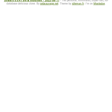
Shaarli 0.0.41 beta modifiée - 2022-08-11
- The personal, minimalist, super-fast, no-
database delicious clone. By
sebsauvage.net
. Theme by
idleman.fr
. I'm on
Mastodon
.