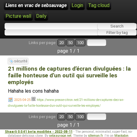
Liens en vrac de sebsauvage
Login
Tag cloud
Picture wall
Daily
Links per page:
20
50
100
page 1 / 1
sécurité
21 millions de captures d’écran divulguées : la
faille honteuse d’un outil qui surveille les
employés
Hahaha les cons hahaha
2025-04-25
https://www.presse-citron.net/21-millions-de-captures-decran-
divulguees-la-faille-honteuse-dun-outil-qui-surveille-les-employes/
Links per page:
20
50
100
page 1 / 1
Shaarli 0.0.41 beta modifiée - 2022-08-11
- The personal, minimalist, super-fast, no-
database delicious clone. By
sebsauvage.net
. Theme by
idleman.fr
. I'm on
Mastodon
.