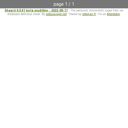
page 1 / 1
Shaarli 0.0.41 beta modifiée - 2022-08-11
- The personal, minimalist, super-fast, no-
database delicious clone. By
sebsauvage.net
. Theme by
idleman.fr
. I'm on
Mastodon
.