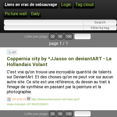
Liens en vrac de sebsauvage
Login
Tag cloud
Picture wall
Daily
Links per page:
20
50
100
page 1 / 1
art
Coppernia city by *JJasso on deviantART - Le
Hollandais Volant
C'est vrai qu'on trouve une incroyable quantité de talents
sur DeviantArt. Et des choses qu'on ne peut voir sur aucun
autre site. Ce site est une référence, du dessin au trait à
l'image de synthèse en passant par la peinture et la
photographie.
2013-04-23
http://lehollandaisvolant.net/index.php?
mode=links&id=20130423200651
Links per page:
20
50
100