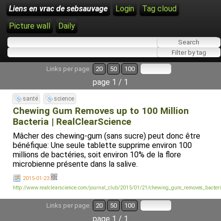
Liens en vrac de sebsauvage
Login
Tag cloud
Picture wall
Daily
Links per page:
20
50
100
page 1 / 1
santé
science
Chewing Gum Removes up to 100 Million
Bacteria | RealClearScience
Mâcher des chewing-gum (sans sucre) peut donc être
bénéfique: Une seule tablette supprime environ 100
millions de bactéries, soit environ 10% de la flore
microbienne présente dans la salive.
2015-01-23
http://www.realclearscience.com/journal_club/2015/01/21/chewing_gum_removes_bacte
Links per page:
20
50
100
page 1 / 1