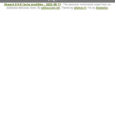
Shaarli 0.0.41 beta modifiée - 2022-08-11
- The personal, minimalist, super-fast, no-
database delicious clone. By
sebsauvage.net
. Theme by
idleman.fr
. I'm on
Mastodon
.