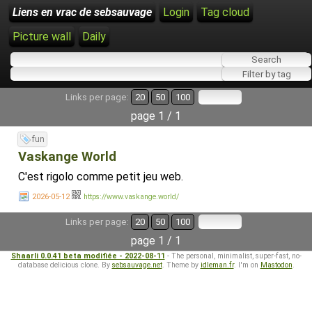
Liens en vrac de sebsauvage
Login
Tag cloud
Picture wall
Daily
Links per page:
20
50
100
page 1 / 1
fun
Vaskange World
C'est rigolo comme petit jeu web.
2026-05-12
https://www.vaskange.world/
Links per page:
20
50
100
page 1 / 1
Shaarli 0.0.41 beta modifiée - 2022-08-11
- The personal, minimalist, super-fast, no-
database delicious clone. By
sebsauvage.net
. Theme by
idleman.fr
. I'm on
Mastodon
.