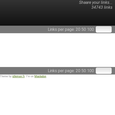
Shaare your links...
34743 links
Links per page:
20
50
100
Links per page:
20
50
100
 Theme by
idleman.fr
. I'm on
Mastodon
.