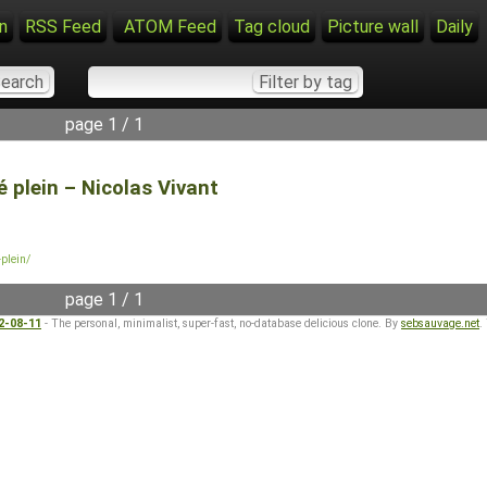
n
RSS Feed
ATOM Feed
Tag cloud
Picture wall
Daily
page 1 / 1
ié plein – Nicolas Vivant
-plein/
page 1 / 1
22-08-11
- The personal, minimalist, super-fast, no-database delicious clone. By
sebsauvage.net
.