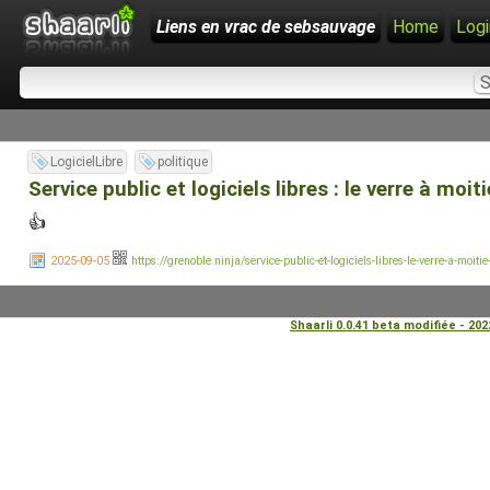
Liens en vrac de sebsauvage
Home
Logi
LogicielLibre
politique
Service public et logiciels libres : le verre à moit
👍
2025-09-05
https://grenoble.ninja/service-public-et-logiciels-libres-le-verre-a-moitie
Shaarli 0.0.41 beta modifiée - 20