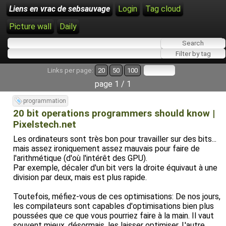
Liens en vrac de sebsauvage
Login
Tag cloud
Picture wall
Daily
Links per page:
20
50
100
page 1 / 1
programmation
20 bit operations programmers should know |
Pixelstech.net
Les ordinateurs sont très bon pour travailler sur des bits...
mais assez ironiquement assez mauvais pour faire de
l'arithmétique (d'où l'intérêt des GPU).
Par exemple, décaler d'un bit vers la droite équivaut à une
division par deux, mais est plus rapide.
Toutefois, méfiez-vous de ces optimisations: De nos jours,
les compilateurs sont capables d'optimisations bien plus
poussées que ce que vous pourriez faire à la main. Il vaut
souvent mieux, désormais, les laisser optimiser. L'autre