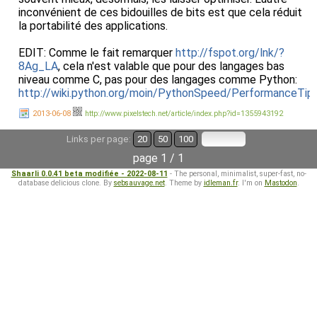
inconvénient de ces bidouilles de bits est que cela réduit
la portabilité des applications.
EDIT: Comme le fait remarquer
http://fspot.org/lnk/?
8Ag_LA
, cela n'est valable que pour des langages bas
niveau comme C, pas pour des langages comme Python:
http://wiki.python.org/moin/PythonSpeed/PerformanceTi
2013-06-08
http://www.pixelstech.net/article/index.php?id=1355943192
Links per page:
20
50
100
page 1 / 1
Shaarli 0.0.41 beta modifiée - 2022-08-11
- The personal, minimalist, super-fast, no-
database delicious clone. By
sebsauvage.net
. Theme by
idleman.fr
. I'm on
Mastodon
.