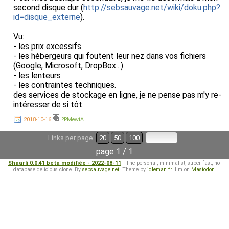
second disque dur (
http://sebsauvage.net/wiki/doku.php?
id=disque_externe
).
Vu:
- les prix excessifs.
- les hébergeurs qui foutent leur nez dans vos fichiers
(Google, Microsoft, DropBox...).
- les lenteurs
- les contraintes techniques.
des services de stockage en ligne, je ne pense pas m'y re-
intéresser de si tôt.
2018-10-16
?PMewiA
Links per page:
20
50
100
page 1 / 1
Shaarli 0.0.41 beta modifiée - 2022-08-11
- The personal, minimalist, super-fast, no-
database delicious clone. By
sebsauvage.net
. Theme by
idleman.fr
. I'm on
Mastodon
.