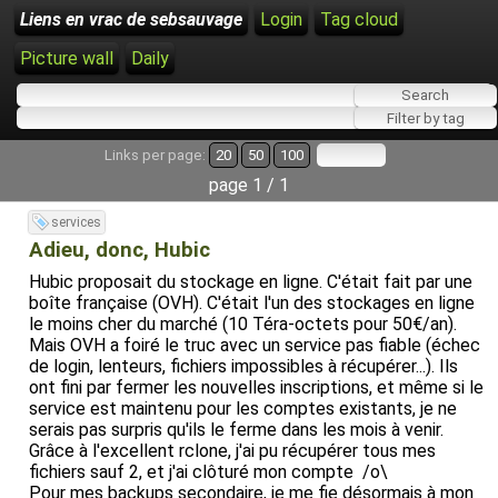
Liens en vrac de sebsauvage
Login
Tag cloud
Picture wall
Daily
Links per page:
20
50
100
page 1 / 1
services
Adieu, donc, Hubic
Hubic proposait du stockage en ligne. C'était fait par une
boîte française (OVH). C'était l'un des stockages en ligne
le moins cher du marché (10 Téra-octets pour 50€/an).
Mais OVH a foiré le truc avec un service pas fiable (échec
de login, lenteurs, fichiers impossibles à récupérer...). Ils
ont fini par fermer les nouvelles inscriptions, et même si le
service est maintenu pour les comptes existants, je ne
serais pas surpris qu'ils le ferme dans les mois à venir.
Grâce à l'excellent rclone, j'ai pu récupérer tous mes
fichiers sauf 2, et j'ai clôturé mon compte /o\
Pour mes backups secondaire, je me fie désormais à mon