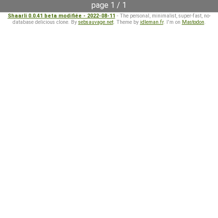
page 1 / 1
Shaarli 0.0.41 beta modifiée - 2022-08-11
- The personal, minimalist, super-fast, no-
database delicious clone. By
sebsauvage.net
. Theme by
idleman.fr
. I'm on
Mastodon
.