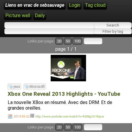
Liens en vrac de sebsauvage
Login
Tag cloud
Picture wall
Daily
Links per page:
20
50
100
page 1 / 1
jeux
Microsoft
Xbox One Reveal 2013 Highlights - YouTube
La nouvelle XBox en résumé. Avec des DRM. Et de
grandes oreilles.
2013-05-22
http://www.youtube.com/watch?v=KbWgUO-Rqcw
Links per page:
20
50
100