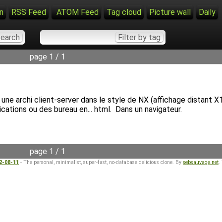
n
RSS Feed
ATOM Feed
Tag cloud
Picture wall
Daily
page 1 / 1
t une archi client-server dans le style de NX (affichage distant X
ations ou des bureau en... html. Dans un navigateur.
page 1 / 1
22-08-11
- The personal, minimalist, super-fast, no-database delicious clone. By
sebsauvage.net
.