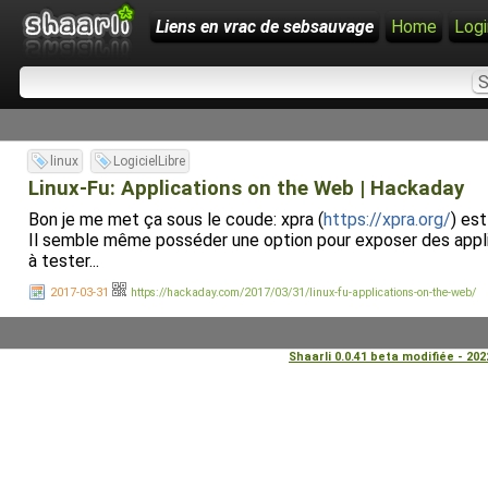
Liens en vrac de sebsauvage
Home
Logi
linux
LogicielLibre
Linux-Fu: Applications on the Web | Hackaday
Bon je me met ça sous le coude: xpra (
https://xpra.org/
) es
Il semble même posséder une option pour exposer des applic
à tester...
2017-03-31
https://hackaday.com/2017/03/31/linux-fu-applications-on-the-web/
Shaarli 0.0.41 beta modifiée - 20