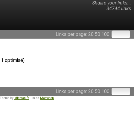
Shaare your links...
34744 links
Links per page:
20
50
100
11 optimisé).
Links per page:
20
50
100
 Theme by
idleman.fr
. I'm on
Mastodon
.