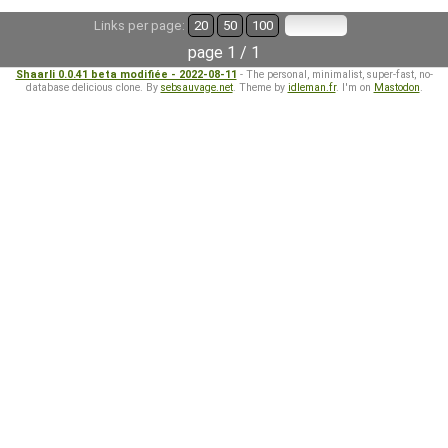
Links per page:
20
50
100
page 1 / 1
Shaarli 0.0.41 beta modifiée - 2022-08-11
- The personal, minimalist, super-fast, no-
database delicious clone. By
sebsauvage.net
. Theme by
idleman.fr
. I'm on
Mastodon
.