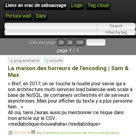
Liens en vrac de sebsauvage
Login
Tag cloud
Picture wall
Daily
Links per page:
20
50
100
page 1 / 1
programmation
unicode
La maison des horreurs de l’encoding | Sam &
Max
« Bref, en 2017, on se touche la nouille pour savoir qui a
son architecture multi-services load balancée web scale à
base de NoSQL, de containers orchestrés et de serveurs
asynchrones. Mais pour afficher du texte y a plus personne
hein… »
Ah oui, tiens j'aurais aussi pu mentionner ce risque dans
mon article sur le CSV...
<rirediabolique>bouwahaha</rirediabolique>
2017-01-30
http://sametmax.com/la-maison-des-horreurs-de-lencoding/