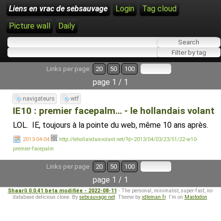
Liens en vrac de sebsauvage
Login
Tag cloud
Picture wall
Daily
Links per page:
20
50
100
page 1 / 1
navigateurs
wtf
IE10 : premier facepalm… - le hollandais volant
LOL. IE, toujours à la pointe du web, même 10 ans après.
2013-04-04
http://lehollandaisvolant.net/?d=2013/04/03/23/51/22-ie10-
premier-facepalm
Links per page:
20
50
100
page 1 / 1
Shaarli 0.0.41 beta modifiée - 2022-08-11
- The personal, minimalist, super-fast, no-
database delicious clone. By
sebsauvage.net
. Theme by
idleman.fr
. I'm on
Mastodon
.