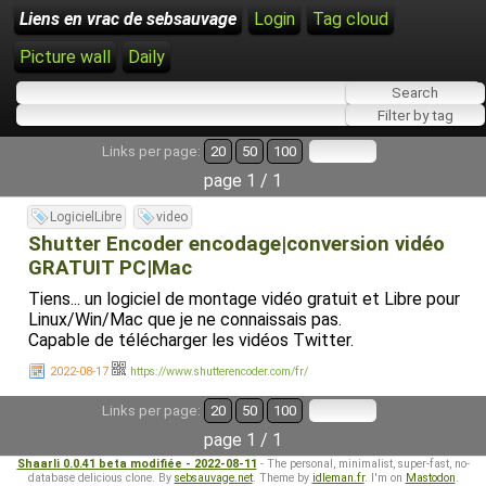
Liens en vrac de sebsauvage
Login
Tag cloud
Picture wall
Daily
Links per page:
20
50
100
page 1 / 1
LogicielLibre
video
Shutter Encoder encodage|conversion vidéo
GRATUIT PC|Mac
Tiens... un logiciel de montage vidéo gratuit et Libre pour
Linux/Win/Mac que je ne connaissais pas.
Capable de télécharger les vidéos Twitter.
2022-08-17
https://www.shutterencoder.com/fr/
Links per page:
20
50
100
page 1 / 1
Shaarli 0.0.41 beta modifiée - 2022-08-11
- The personal, minimalist, super-fast, no-
database delicious clone. By
sebsauvage.net
. Theme by
idleman.fr
. I'm on
Mastodon
.