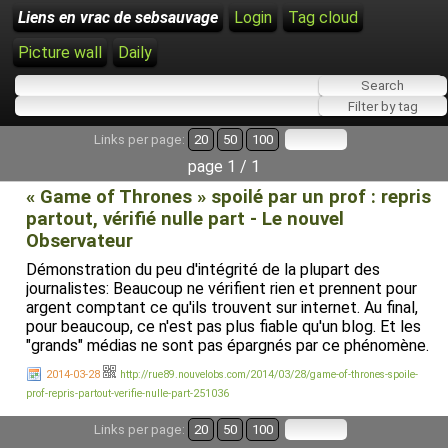
Liens en vrac de sebsauvage
Login
Tag cloud
Picture wall
Daily
Links per page:
20
50
100
page 1 / 1
« Game of Thrones » spoilé par un prof : repris
partout, vérifié nulle part - Le nouvel
Observateur
Démonstration du peu d'intégrité de la plupart des
journalistes: Beaucoup ne vérifient rien et prennent pour
argent comptant ce qu'ils trouvent sur internet. Au final,
pour beaucoup, ce n'est pas plus fiable qu'un blog. Et les
"grands" médias ne sont pas épargnés par ce phénomène.
2014-03-28
http://rue89.nouvelobs.com/2014/03/28/game-of-thrones-spoile-
prof-repris-partout-verifie-nulle-part-251036
Links per page:
20
50
100