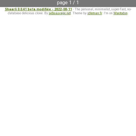
page 1 / 1
Shaarli 0.0.41 beta modifiée - 2022-08-11
- The personal, minimalist, super-fast, no-
database delicious clone. By
sebsauvage.net
. Theme by
idleman.fr
. I'm on
Mastodon
.