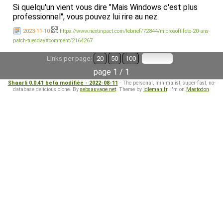
Si quelqu'un vient vous dire "Mais Windows c'est plus
professionnel", vous pouvez lui rire au nez.
2023-11-10
https://www.nextinpact.com/lebrief/72844/microsoft-fete-20-ans-
patch-tuesday#comment/2164267
Links per page:
20
50
100
page 1 / 1
Shaarli 0.0.41 beta modifiée - 2022-08-11
- The personal, minimalist, super-fast, no-
database delicious clone. By
sebsauvage.net
. Theme by
idleman.fr
. I'm on
Mastodon
.