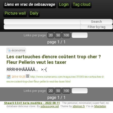
Liens en vrac de sebsauvage
Login
Tag cloud
Picture wall
Daily
Links per page:
20
50
100
page 1 / 1
économie
Les cartouches d'encre coûtent trop cher ?
Fleur Pellerin veut les taxer
RRRHHHÂÂÂÂÂ.... >:-(
2014-10-25
http://www.numerama.com/magazine/31045-les-cartouches-d-
encre-coutent-trop-cher-fleur-pellerin-veut-les-taxer.html
Links per page:
20
50
100
page 1 / 1
Shaarli 0.0.41 beta modifiée - 2022-08-11
- The personal, minimalist, super-fast, no-
database delicious clone. By
sebsauvage.net
. Theme by
idleman.fr
. I'm on
Mastodon
.