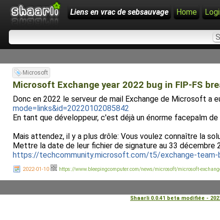
Liens en vrac de sebsauvage
Home
Logi
Microsoft
Microsoft Exchange year 2022 bug in FIP-FS bre
Donc en 2022 le serveur de mail Exchange de Microsoft a eu 
mode=links&id=20220102085842
En tant que développeur, c'est déjà un énorme facepalm de fa
Mais attendez, il y a plus drôle: Vous voulez connaître la s
Mettre la date de leur fichier de signature au 33 décembre 20
https://techcommunity.microsoft.com/t5/exchange-team-b
2022-01-10
https://www.bleepingcomputer.com/news/microsoft/microsoft-exchange-
Shaarli 0.0.41 beta modifiée - 20