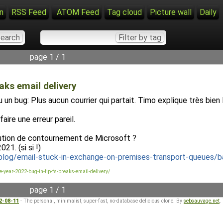
n
RSS Feed
ATOM Feed
Tag cloud
Picture wall
Daily
page 1 / 1
aks email delivery
un bug: Plus aucun courrier qui partait. Timo explique très bien
ire une erreur pareil.
olution de contournement de Microsoft ?
21. (si si !)
log/email-stuck-in-exchange-on-premises-transport-queues/
year-2022-bug-in-fip-fs-breaks-email-delivery/
page 1 / 1
22-08-11
- The personal, minimalist, super-fast, no-database delicious clone. By
sebsauvage.net
.