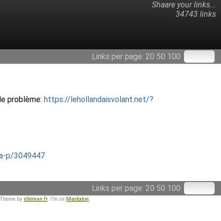
Shaare your links...
34743 links
Links per page:
20
50
100
 le problème:
https://lehollandaisvolant.net/?
ba-p/3049447
Links per page:
20
50
100
 Theme by
idleman.fr
. I'm on
Mastodon
.