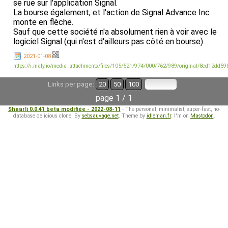
se rue sur l'application Signal.
La bourse également, et l'action de Signal Advance Inc
monte en flèche.
Sauf que cette société n'a absolument rien à voir avec le
logiciel Signal (qui n'est d'ailleurs pas côté en bourse).
2021-01-08
https://i.maly.io/media_attachments/files/105/521/974/000/762/989/original/8cd12dd5
Links per page:
20
50
100
page 1 / 1
Shaarli 0.0.41 beta modifiée - 2022-08-11
- The personal, minimalist, super-fast, no-
database delicious clone. By
sebsauvage.net
. Theme by
idleman.fr
. I'm on
Mastodon
.