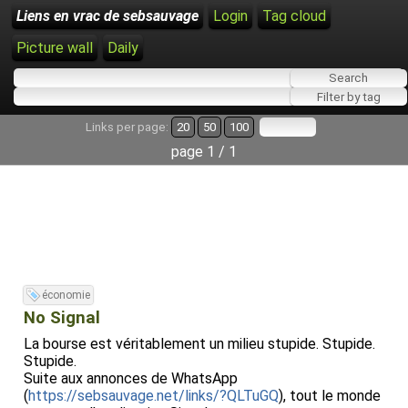
Liens en vrac de sebsauvage
Login
Tag cloud
Picture wall
Daily
Links per page:
20
50
100
page 1 / 1
économie
No Signal
La bourse est véritablement un milieu stupide. Stupide.
Stupide.
Suite aux annonces de WhatsApp
(
https://sebsauvage.net/links/?QLTuGQ
), tout le monde