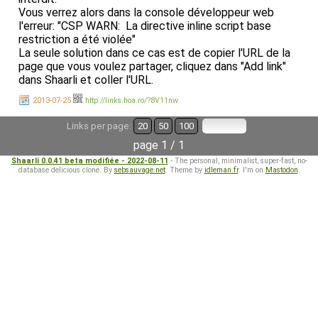
Vous verrez alors dans la console développeur web
l'erreur: "CSP WARN: La directive inline script base
restriction a été violée"
La seule solution dans ce cas est de copier l'URL de la
page que vous voulez partager, cliquez dans "Add link"
dans Shaarli et coller l'URL.
2013-07-25
http://links.hoa.ro/?8V11nw
Links per page:
20
50
100
page 1 / 1
Shaarli 0.0.41 beta modifiée - 2022-08-11
- The personal, minimalist, super-fast, no-
database delicious clone. By
sebsauvage.net
. Theme by
idleman.fr
. I'm on
Mastodon
.