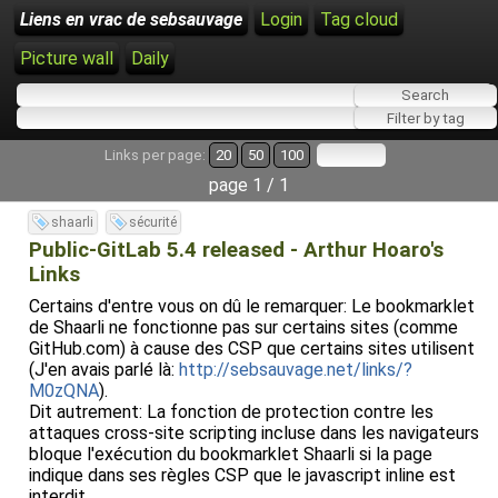
Liens en vrac de sebsauvage
Login
Tag cloud
Picture wall
Daily
Links per page:
20
50
100
page 1 / 1
shaarli
sécurité
Public-GitLab 5.4 released - Arthur Hoaro's
Links
Certains d'entre vous on dû le remarquer: Le bookmarklet
de Shaarli ne fonctionne pas sur certains sites (comme
GitHub.com) à cause des CSP que certains sites utilisent
(J'en avais parlé là:
http://sebsauvage.net/links/?
M0zQNA
).
Dit autrement: La fonction de protection contre les
attaques cross-site scripting incluse dans les navigateurs
bloque l'exécution du bookmarklet Shaarli si la page
indique dans ses règles CSP que le javascript inline est
interdit.