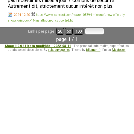
pas recevoir les mises à jour. Y compris de sécurité.
Autrement dit, strictement aucun intérêt non plus.
2024-12-20
https://www.techspot.com/news/105894-microsoft-now-officially-
allows-windows-11-installation-unsupported.html
Links per page:
20
50
100
page 1 / 1
Shaarli 0.0.41 beta modifiée - 2022-08-11
- The personal, minimalist, super-fast, no-
database delicious clone. By
sebsauvage.net
. Theme by
idleman.fr
. I'm on
Mastodon
.