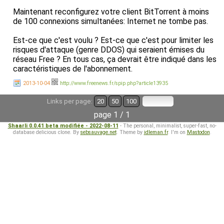
Maintenant reconfigurez votre client BitTorrent à moins
de 100 connexions simultanées: Internet ne tombe pas.
Est-ce que c'est voulu ? Est-ce que c'est pour limiter les
risques d'attaque (genre DDOS) qui seraient émises du
réseau Free ? En tous cas, ça devrait être indiqué dans les
caractéristiques de l'abonnement.
2013-10-04
http://www.freenews.fr/spip.php?article13935
Links per page:
20
50
100
page 1 / 1
Shaarli 0.0.41 beta modifiée - 2022-08-11
- The personal, minimalist, super-fast, no-
database delicious clone. By
sebsauvage.net
. Theme by
idleman.fr
. I'm on
Mastodon
.