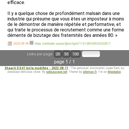
efficace.
Il y a quelque chose de profondément malsain dans une
industrie qui présume que vous êtes un imposteur à moins
de le démontrer de manière répétée et performative, et
qui traite le processus de recrutement comme une forme
démente de bizutage des fraternités des années 80. »
2025-09-09
https://oldbytes.space/@arclight/115138550902542817
Links per page:
20
50
100
page 1 / 1
Shaarli 0.0.41 beta modifiée - 2022-08-11
- The personal, minimalist, super-fast, no-
database delicious clone. By
sebsauvage.net
. Theme by
idleman.fr
. I'm on
Mastodon
.