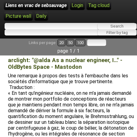
Liens en vrac de sebsauvage
Login
Tag cloud
Picture wall
Daily
Links per page:
20
50
100
page 1 / 1
arclight: "@alda As a nuclear engineer, I…" -
OldBytes Space - Mastodon
Une remarque à propos des tests à l'embauche dans les
sociétés d'informatique que je trouve pertinente.
Traduction :
« En tant qu'ingénieur nucléaire, on ne m'a jamais demandé
de montrer mon portfolio de conceptions de réacteurs
que je maintiens pendant mon temps libre, on ne m'a jamais
demandé de dériver la formule à six facteurs, la
quantification du moment angulaire, le Brehmsstrahlung, ou
de dessiner sur un tableau blanc la séparation isotopique
par centrifugeuse à gaz, le coup de bélier, la détonation de
l'hydrogène, ou les intégrales de résonance de section