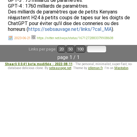
GPT-3 : 75 milliards de paramètres.
GPT-4 : 1760 milliards de paramètres.
Des milliards de paramètres que de petits Kenyans
réajustent H24 à petits coups de tapes sur les doigts de
ChatGPT pour éviter qu'il dise des conneries ou des
horreurs (
https://sebsauvage.net/links/?caI_MA
).
2023-06-21
https://nitter.net/swyx/status/1671272883379908608
Links per page:
20
50
100
page 1 / 1
Shaarli 0.0.41 beta modifiée - 2022-08-11
- The personal, minimalist, super-fast, no-
database delicious clone. By
sebsauvage.net
. Theme by
idleman.fr
. I'm on
Mastodon
.