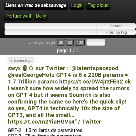
Liens en vrac de sebsauvage
Login
Tag cloud
Picture wall
Daily
Links per page:
20
50
100
page 1 / 1
technologie
swyx 🤖🥚 sur Twitter : "@latentspacepod
@realGeorgeHotz GPT4 is 8 x 220B params =
1.7 Trillion params https://t.co/DW4jrzFEn2 ok
I wasn't sure how widely to spread the rumors
on GPT-4 but it seems Soumith is also
confirming the same so here's the quick clip!
so yes, GPT4 is technically 10x the size of
GPT3, and all the small…
https://t.co/m2YiaHGVs4" / Twitter
GPT-2 : 1,5 milliards de paramètres.