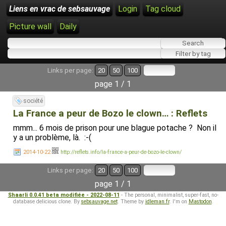
Liens en vrac de sebsauvage
Login
Tag cloud
Picture wall
Daily
Links per page:
20
50
100
page 1 / 1
société
La France a peur de Bozo le clown… : Reflets
mmm... 6 mois de prison pour une blague potache ? Non il
y a un problème, là. :-(
2014-10-22
http://reflets.info/la-france-a-peur-de-bozo-le-clown/
Links per page:
20
50
100
page 1 / 1
Shaarli 0.0.41 beta modifiée - 2022-08-11
- The personal, minimalist, super-fast, no-
database delicious clone. By
sebsauvage.net
. Theme by
idleman.fr
. I'm on
Mastodon
.