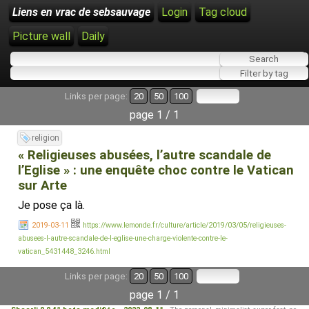
Liens en vrac de sebsauvage
Login
Tag cloud
Picture wall
Daily
Links per page:
20
50
100
page 1 / 1
religion
« Religieuses abusées, l’autre scandale de
l’Eglise » : une enquête choc contre le Vatican
sur Arte
Je pose ça là.
2019-03-11
https://www.lemonde.fr/culture/article/2019/03/05/religieuses-
abusees-l-autre-scandale-de-l-eglise-une-charge-violente-contre-le-
vatican_5431448_3246.html
Links per page:
20
50
100
page 1 / 1