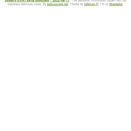
Shaarli 0.0.41 beta modifiée - 2022-08-11
- The personal, minimalist, super-fast, no-
database delicious clone. By
sebsauvage.net
. Theme by
idleman.fr
. I'm on
Mastodon
.