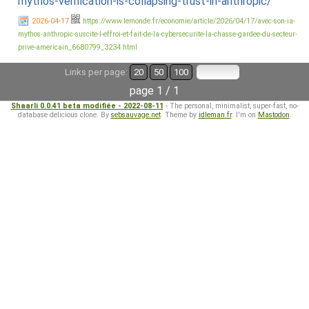
mythos-verification-is-collapsing-trust-in-anthropic/
2026-04-17
https://www.lemonde.fr/economie/article/2026/04/17/avec-son-ia-
mythos-anthropic-suscite-l-effroi-et-fait-de-la-cybersecurite-la-chasse-gardee-du-secteur-
prive-americain_6680799_3234.html
Links per page:
20
50
100
page 1 / 1
Shaarli 0.0.41 beta modifiée - 2022-08-11
- The personal, minimalist, super-fast, no-
database delicious clone. By
sebsauvage.net
. Theme by
idleman.fr
. I'm on
Mastodon
.