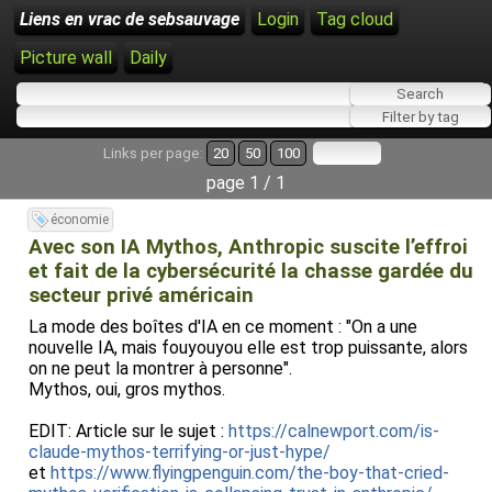
Liens en vrac de sebsauvage
Login
Tag cloud
Picture wall
Daily
Links per page:
20
50
100
page 1 / 1
économie
Avec son IA Mythos, Anthropic suscite l’effroi
et fait de la cybersécurité la chasse gardée du
secteur privé américain
La mode des boîtes d'IA en ce moment : "On a une
nouvelle IA, mais fouyouyou elle est trop puissante, alors
on ne peut la montrer à personne".
Mythos, oui, gros mythos.
EDIT: Article sur le sujet :
https://calnewport.com/is-
claude-mythos-terrifying-or-just-hype/
et
https://www.flyingpenguin.com/the-boy-that-cried-