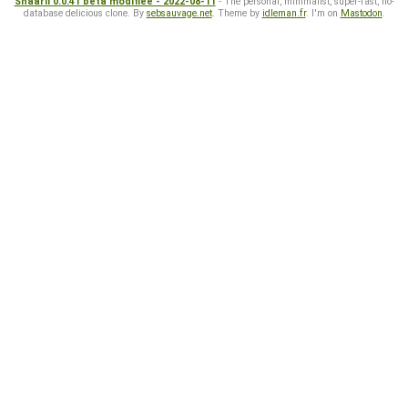
Shaarli 0.0.41 beta modifiée - 2022-08-11
- The personal, minimalist, super-fast, no-
database delicious clone. By
sebsauvage.net
. Theme by
idleman.fr
. I'm on
Mastodon
.