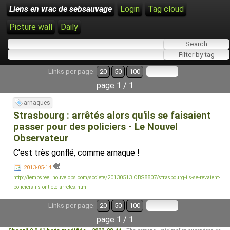
Liens en vrac de sebsauvage
Login
Tag cloud
Picture wall
Daily
Links per page:
20
50
100
page 1 / 1
arnaques
Strasbourg : arrêtés alors qu'ils se faisaient
passer pour des policiers - Le Nouvel
Observateur
C'est très gonflé, comme arnaque !
2013-05-14
http://tempsreel.nouvelobs.com/societe/20130513.OBS8807/strasbourg-ils-se-revaient-
policiers-ils-ont-ete-arretes.html
Links per page:
20
50
100
page 1 / 1