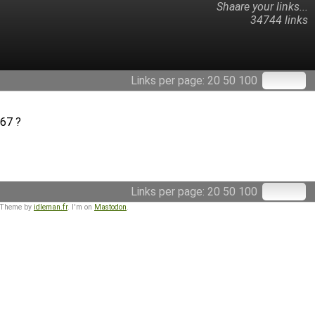
Shaare your links...
34744 links
Links per page:
20
50
100
 67 ?
Links per page:
20
50
100
 Theme by
idleman.fr
. I'm on
Mastodon
.