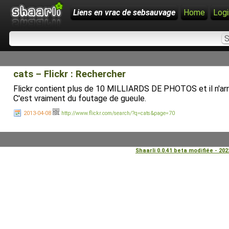
Liens en vrac de sebsauvage
Home
Logi
cats – Flickr : Rechercher
Flickr contient plus de 10 MILLIARDS DE PHOTOS et il n'arri
C'est vraiment du foutage de gueule.
2013-04-08
http://www.flickr.com/search/?q=cats&page=70
Shaarli 0.0.41 beta modifiée - 20