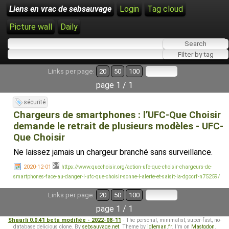
Liens en vrac de sebsauvage
Login
Tag cloud
Picture wall
Daily
Links per page:
20
50
100
page 1 / 1
sécurité
Chargeurs de smartphones : l’UFC-Que Choisir
demande le retrait de plusieurs modèles - UFC-
Que Choisir
Ne laissez jamais un chargeur branché sans surveillance.
2020-12-01
https://www.quechoisir.org/action-ufc-que-choisir-chargeurs-de-
smartphones-face-au-danger-l-ufc-que-choisir-sonne-l-alerte-et-saisit-la-dgccrf-n75259/
Links per page:
20
50
100
page 1 / 1
Shaarli 0.0.41 beta modifiée - 2022-08-11
- The personal, minimalist, super-fast, no-
database delicious clone. By
sebsauvage.net
. Theme by
idleman.fr
. I'm on
Mastodon
.