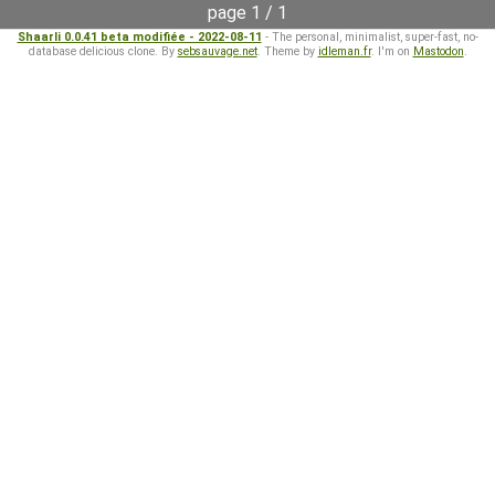
page 1 / 1
Shaarli 0.0.41 beta modifiée - 2022-08-11
- The personal, minimalist, super-fast, no-
database delicious clone. By
sebsauvage.net
. Theme by
idleman.fr
. I'm on
Mastodon
.