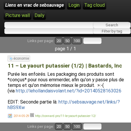
Liens en vrac de sebsauvage
Login
Tag cloud
Picture wall
Daily
Links per page:
20
50
100
page 1 / 1
économie
11 – Le yaourt putassier (1/2) | Bastards, Inc
Purée les enfoirés. Les packaging des produits sont
*conçus* pour nous emmerder, afin qu'on y passe plus de
temps et qu'on mémorise mieux le produit. >:-(
(via
http://lehollandaisvolant.net/?id=20140528163026
EDIT: Seconde partie là:
http://sebsauvage.net/links/?
hBS9Xw
2014-05-29
http://connard.pro/11-le-yaourt-putassier-12/
Links per page:
20
50
100